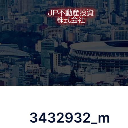
コ
ン
テ
ン
ツ
へ
ス
キ
ッ
プ
3432932_m