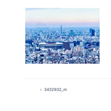
投
3432932_m
稿
ナ